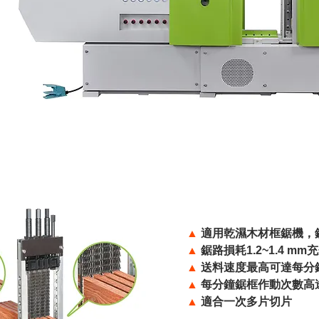
▲
適用乾濕木材框鋸機，鋸切
▲
鋸路損耗1.2~1.4 
▲
送料速度最高可達每分鐘2
▲
每分鐘鋸框作動次數高達45
▲
適合一次多片切片