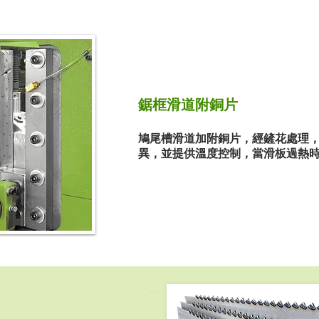
鋸框滑道附銅片
鳩尾槽滑道加附銅片，經鏟花處理
異，並提供溫度控制，當滑板過熱