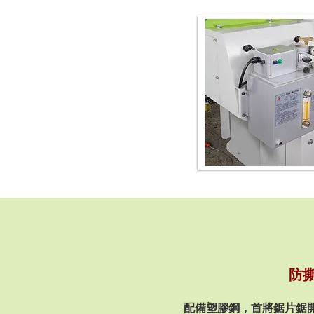
防
配備塑膠鋼，首將鋸片鋸