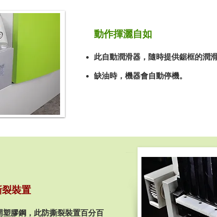
動作揮灑自如
此自動潤滑器，隨時提供鋸框的潤
缺油時，機器會自動停機。
撕裂裝置
開塑膠鋼，此防撕裂裝置百分百