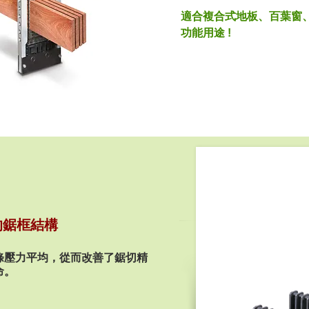
適合複合式地板、百葉窗
功能用途 !
的鋸框結構
條壓力平均，從而改善了鋸切精
命。