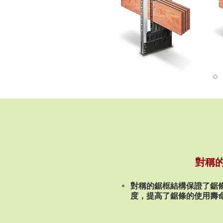
對稱
對稱的鋸框結構保證了鋸
度，提高了鋸條的使用壽