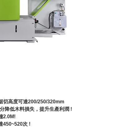
高度可達200/250/320mm
mm充分降低木料損失，提升生產利潤 !
.0M!
0~520次 !